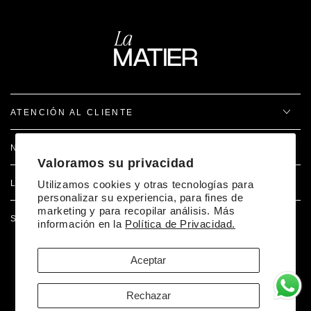
ATENCIÓN AL CLIENTE
NOSOTROS
Valoramos su privacidad
Utilizamos cookies y otras tecnologías para
LEGAL
personalizar su experiencia, para fines de
marketing y para recopilar análisis. Más
SÍGUENOS EN REDES
información en la
Política de Privacidad.
Aceptar
Facebook
Pinterest
Instagram
TikTok
Desarrollado por Doer
Rechazar