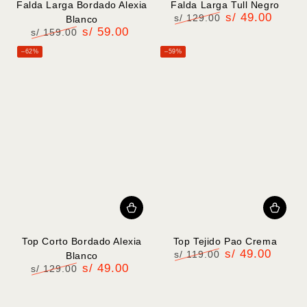
Falda Larga Bordado Alexia
Falda Larga Tull Negro
s/ 49.00
s/ 129.00
Blanco
s/ 59.00
Precio
Precio
s/ 159.00
regular
de
Precio
Precio
–62%
–59%
venta
regular
de
venta
Top Corto Bordado Alexia
Top Tejido Pao Crema
s/ 49.00
s/ 119.00
Blanco
s/ 49.00
Precio
Precio
s/ 129.00
regular
de
Precio
Precio
venta
regular
de