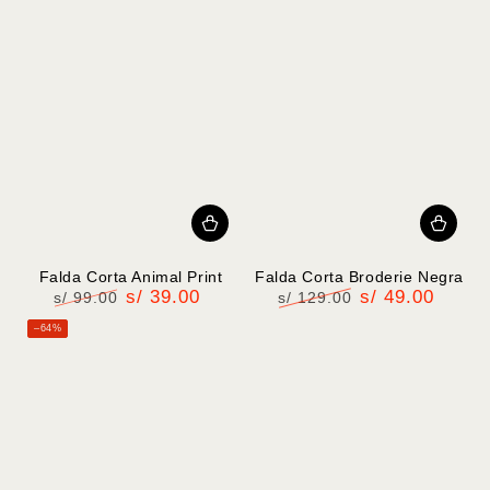
venta
Falda Corta Animal Print
Falda Corta Broderie Negra
s/ 39.00
s/ 49.00
s/ 99.00
s/ 129.00
Precio
Precio
Precio
Precio
–64%
regular
de
regular
de
venta
venta