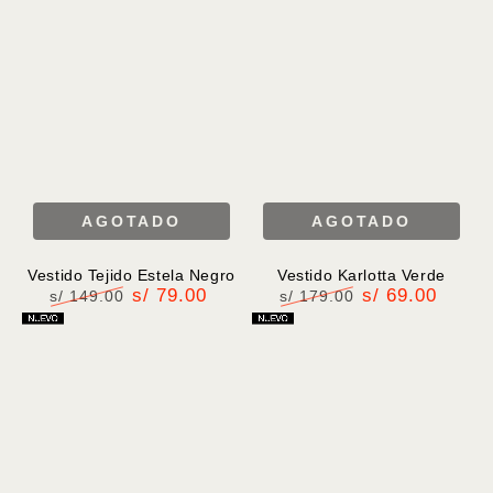
venta
AGOTADO
AGOTADO
Vestido Tejido Estela Negro
Vestido Karlotta Verde
s/ 79.00
s/ 69.00
s/ 149.00
s/ 179.00
Precio
Precio
Precio
Precio
regular
de
regular
de
venta
venta