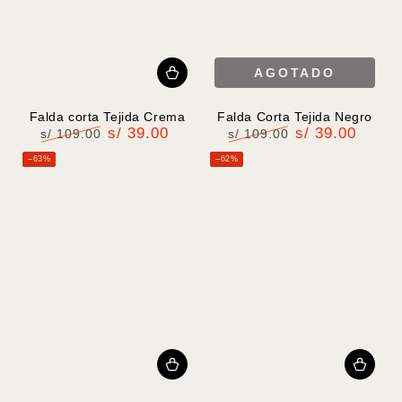
AGOTADO
Falda corta Tejida Crema
Falda Corta Tejida Negro
s/ 39.00
s/ 39.00
s/ 109.00
s/ 109.00
Precio
Precio
Precio
Precio
–63%
–62%
regular
de
regular
de
venta
venta