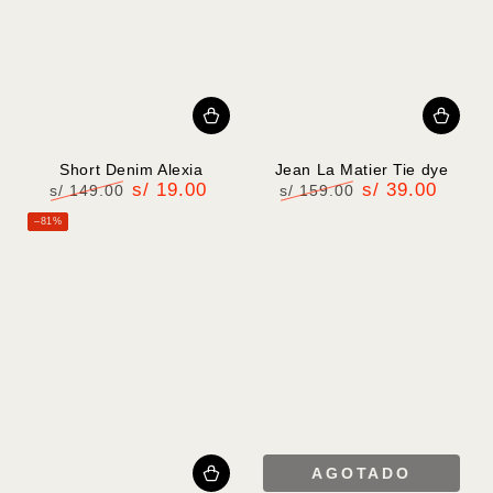
Short Denim Alexia
Jean La Matier Tie dye
s/ 19.00
s/ 39.00
s/ 149.00
s/ 159.00
Precio
Precio
Precio
Precio
–81%
regular
de
regular
de
venta
venta
AGOTADO