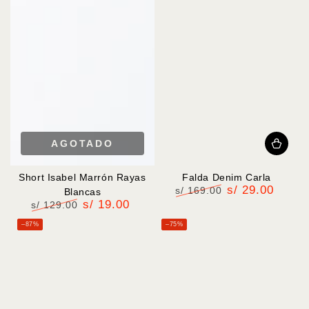
AGOTADO
Short Isabel Marrón Rayas
Falda Denim Carla
s/ 29.00
s/ 169.00
Blancas
s/ 19.00
Precio
Precio
s/ 129.00
regular
de
Precio
Precio
–87%
–75%
venta
regular
de
venta