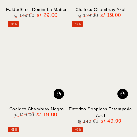
Falda/Short Denim La Matier
Chaleco Chambray Azul
s/ 29.00
s/ 19.00
s/ 149.00
s/ 119.00
Precio
Precio
Precio
Precio
–84%
–67%
regular
de
regular
de
venta
venta
Chaleco Chambray Negro
Enterizo Strapless Estampado
s/ 19.00
s/ 119.00
Azul
Precio
Precio
s/ 49.00
s/ 149.00
regular
de
Precio
Precio
–61%
–62%
venta
regular
de