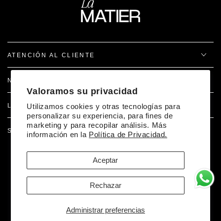
ATENCIÓN AL CLIENTE
NOSOTROS
Valoramos su privacidad
LEGAL
Utilizamos cookies y otras tecnologías para
personalizar su experiencia, para fines de
marketing y para recopilar análisis. Más
SÍGUENOS EN REDES
información en la
Política de Privacidad.
Aceptar
Facebook
Pinterest
Instagram
TikTok
Desarrollado por Doer
Rechazar
Métodos
Administrar preferencias
de
© 2026,
La Matier
. Reservados todos los derechos.