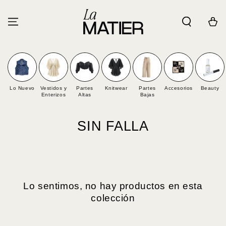
IR AL
CONTENIDO
Carrito
Lo Nuevo
Vestidos y
Partes
Knitwear
Partes
Accesorios
Beauty
Enterizos
Altas
Bajas
Colección:
SIN FALLA
Lo sentimos, no hay productos en esta
colección