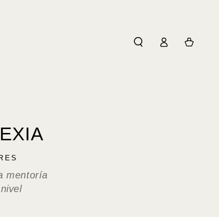
Log
Cart
in
EXIA
RES
a mentoría
nivel