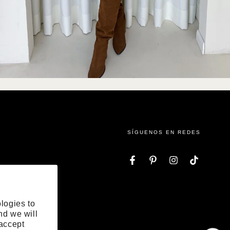
SÍGUENOS EN REDES
Facebook
Pinterest
Instagram
TikTok
logies to
nd we will
 accept