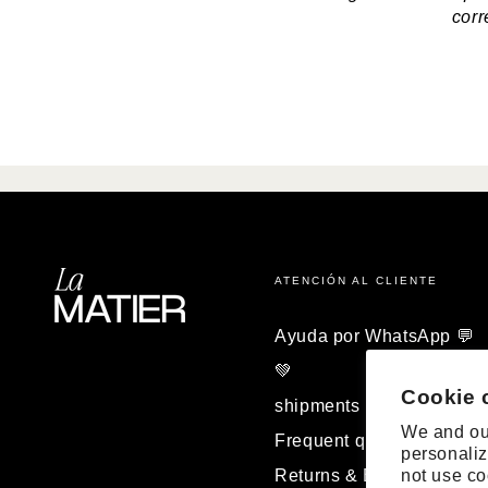
corr
ATENCIÓN AL CLIENTE
Ayuda por WhatsApp 💬
💚
Cookie 
shipments
We and our
Frequent questions
personaliz
Returns & Exchanges
not use co