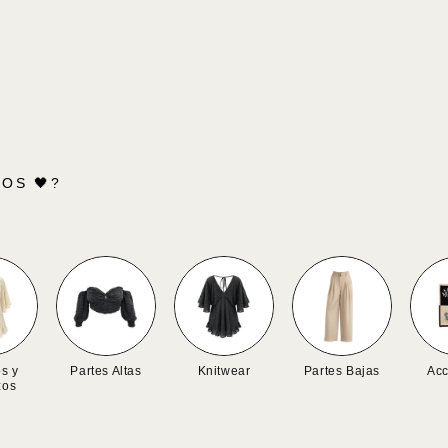
OS 🖤?
os y
Partes Altas
Knitwear
Partes Bajas
Acc
zos