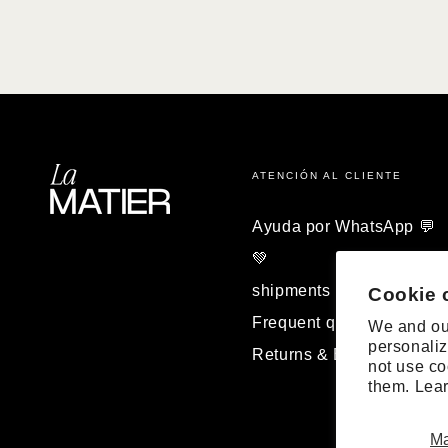
ATENCIÓN AL CLIENTE
Ayuda por WhatsApp 💬
💚
shipments
Cookie 
Frequent questions
We and our
personaliz
Returns & Exchanges
not use co
them. Lea
M