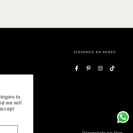
SÍGUENOS EN REDES
Facebook
Pinterest
Instagram
TikTok
logies to
nd we will
 accept
Desarrollado por Doer