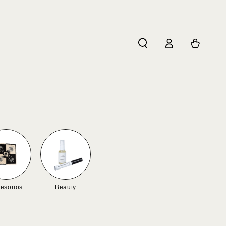
Log
Cart
in
esorios
Beauty